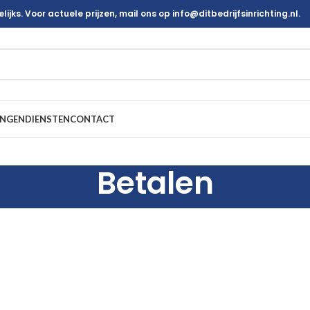
ijks. Voor actuele prijzen, mail ons op info@ditbedrijfsinrichting.nl.
INGEN
DIENSTEN
CONTACT
Betalen