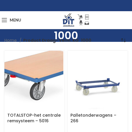
MENU
1000
Home
Product Draag- Verm. KG
1000
TOTALSTOP-het centrale
Palletonderwagens –
remsysteem – 5016
266