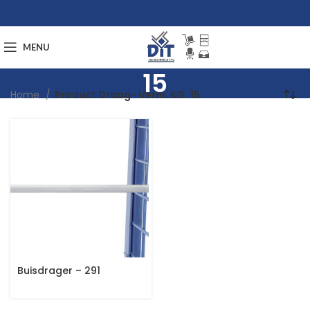
MENU
15
Home
Product Draag- Verm. KG
15
Buisdrager – 291