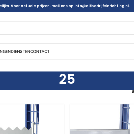
ijks. Voor actuele prijzen, mail ons op info@ditbedrijfsinrichting.nl.
INGEN
DIENSTEN
CONTACT
25
B