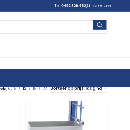
Tel.
0492 329 452
INLOGGEN
ekijk
9
12
18
24