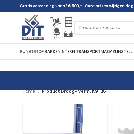
Gratis verzending vanaf € 500,-. Onze prijzen wijzigen dagel
KUNSTSTOF BAKKEN
INTERN TRANSPORT
MAGAZIJNSTELL
Home
Product Draag- Verm. KG
25