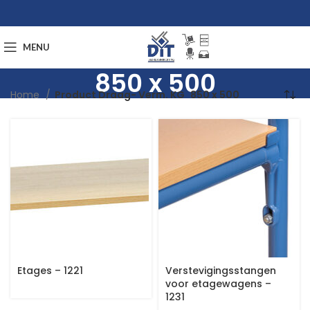
MENU
850 x 500
Home
Product Draag- Verm. KG
850 x 500
Etages – 1221
Verstevigingsstangen
voor etagewagens –
1231