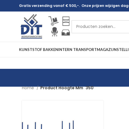
Gratis verzending vanaf € 500,-. Onze prijzen wijzigen dagel
KUNSTSTOF BAKKEN
INTERN TRANSPORT
MAGAZIJNSTELL
Home
Product Hoogte Mm
350