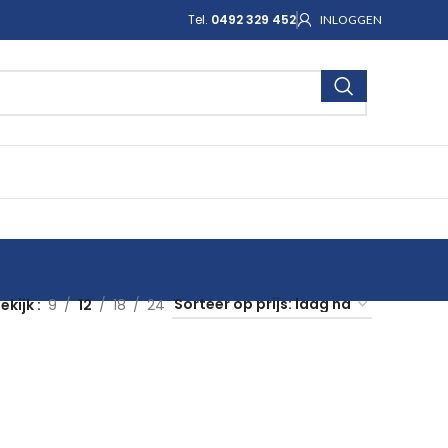
Tel.
0492 329 452
INLOGGEN
ekijk
9
12
18
24