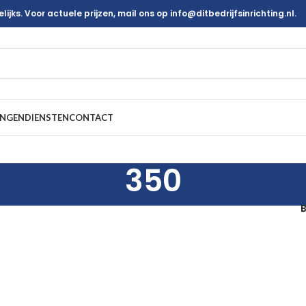
ijks. Voor actuele prijzen, mail ons op info@ditbedrijfsinrichting.nl.
INGEN
DIENSTEN
CONTACT
350
B