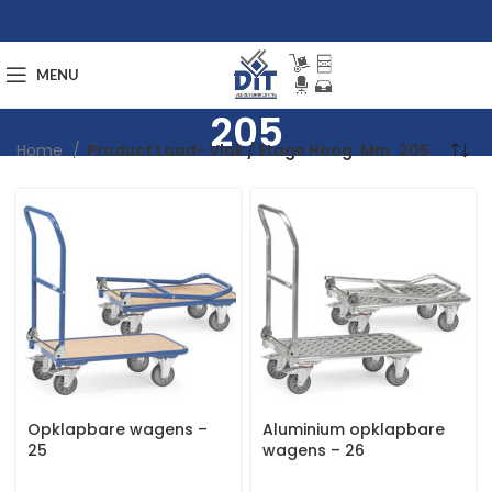
MENU
205
Home
Product Laad- Vlak / Etage Hoog. Mm
205
Opklapbare wagens –
Aluminium opklapbare
25
wagens – 26