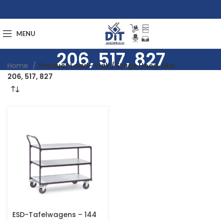
MENU
206, 517, 827
Home
Product Laad- Vlak / Etage Hoog. Mm
206, 517, 827
ESD-Tafelwagens – 144