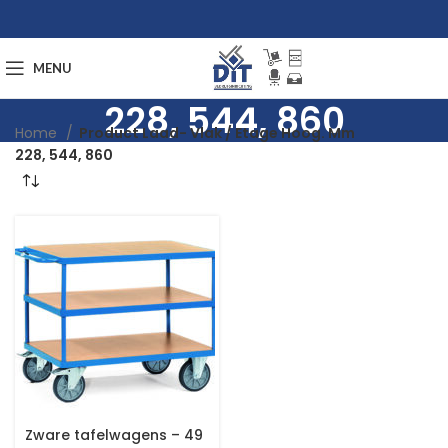
MENU
228, 544, 860
Home
Product Laad- Vlak / Etage Hoog. Mm
228, 544, 860
Zware tafelwagens – 49