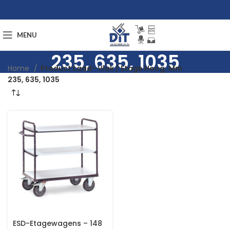
MENU
235, 635, 1035
Home
Product Laad- Vlak / Etage Hoog. Mm
235, 635, 1035
ESD-Etagewagens – 148