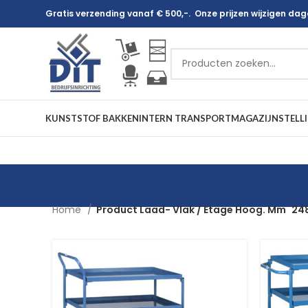
Gratis verzending vanaf € 500,-. Onze prijzen wijzigen dagel
KUNSTSTOF BAKKEN
INTERN TRANSPORT
MAGAZIJNSTELL
Home
Product Laad- Vlak / Etage Hoog. Mm
248