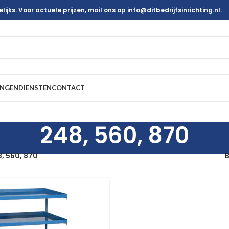
ijks. Voor actuele prijzen, mail ons op info@ditbedrijfsinrichting.nl.
INGEN
DIENSTEN
CONTACT
248, 560, 870
, 560, 870
B