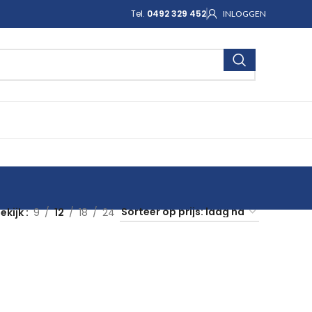
Tel.
0492 329 452
INLOGGEN
ekijk
9
12
18
24