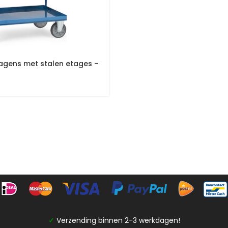
agens met stalen etages –
✓
Verzending binnen 2-3 werkdagen!