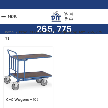
MENU
265, 775
Home
Product Laad- Vlak / Etage Hoog. Mm
265, 775
C+C Wagens – 102