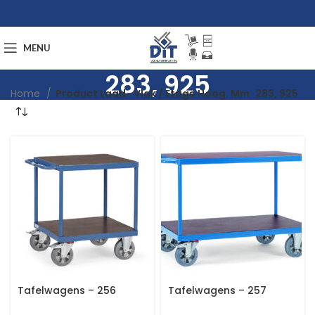
MENU
283, 925
Home
Product Laad- Vlak / Etage Hoog. Mm
283, 925
Tafelwagens – 256
Tafelwagens – 257