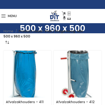
MENU
500 x 960 x 500
Home
Product Laad- Vlak / Etage Hoog. Mm
500 x 960 x 500
Afvalzakhouders – 411
Afvalzakhouders – 412