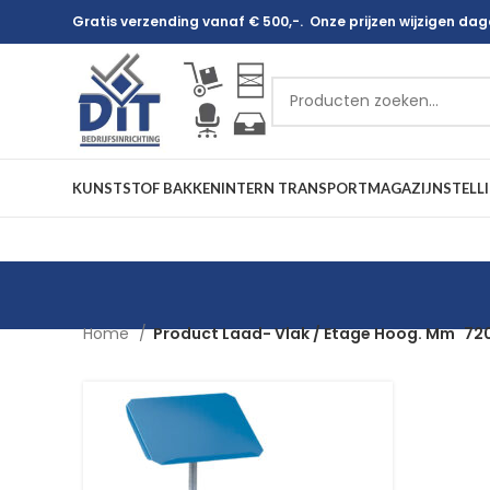
Gratis verzending vanaf € 500,-. Onze prijzen wijzigen dagel
KUNSTSTOF BAKKEN
INTERN TRANSPORT
MAGAZIJNSTELL
Home
Product Laad- Vlak / Etage Hoog. Mm
720