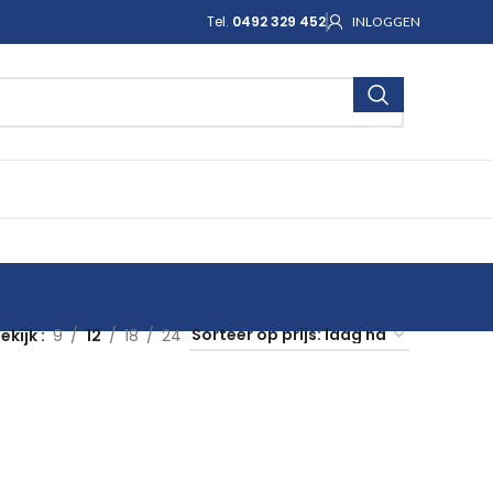
Tel.
0492 329 452
INLOGGEN
ekijk
9
12
18
24