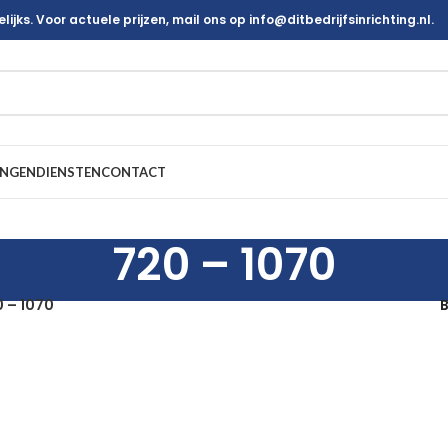
ijks. Voor actuele prijzen, mail ons op info@ditbedrijfsinrichting.nl.
INGEN
DIENSTEN
CONTACT
720 – 1070
 – 1070
B