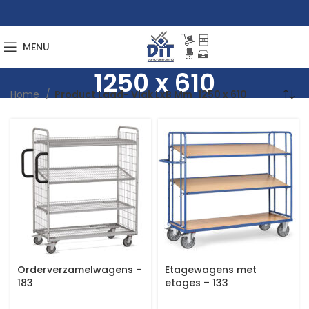
MENU
1250 x 610
Home
Product Laad- Vlak LxB Mm
1250 x 610
Orderverzamelwagens –
Etagewagens met
183
etages – 133