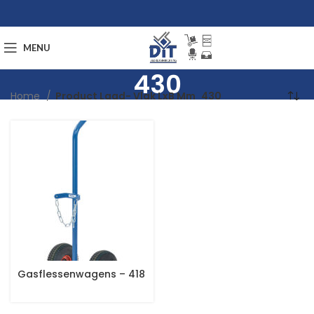
MENU
430
Home
Product Laad- Vlak LxB Mm
430
Gasflessenwagens – 418