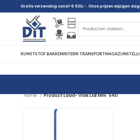
Gratis verzending vanaf € 500,-. Onze prijzen wijzigen dagel
KUNSTSTOF BAKKEN
INTERN TRANSPORT
MAGAZIJNSTELL
Home
Product Laad- Vlak LxB Mm
540