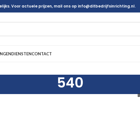
ijks. Voor actuele prijzen, mail ons op info@ditbedrijfsinrichting.nl.
INGEN
DIENSTEN
CONTACT
540
B