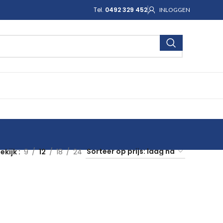
Tel.
0492 329 452
INLOGGEN
ekijk
9
12
18
24