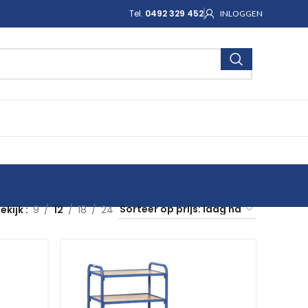
Tel.
0492 329 452
INLOGGEN
ekijk
9
12
18
24