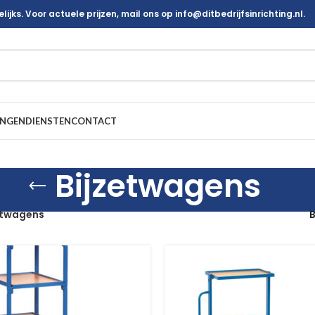
ijks. Voor actuele prijzen, mail ons op info@ditbedrijfsinrichting.nl.
INGEN
DIENSTEN
CONTACT
Bijzetwagens
etwagens
B