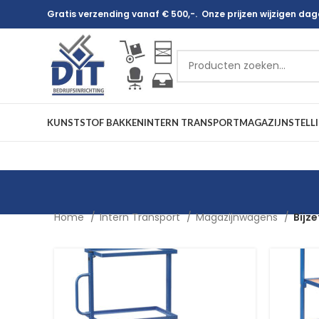
Gratis verzending vanaf € 500,-. Onze prijzen wijzigen dagel
KUNSTSTOF BAKKEN
INTERN TRANSPORT
MAGAZIJNSTELL
Home
Intern Transport
Magazijnwagens
Bijz