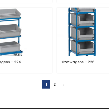
wagens – 224
Bijzetwagens – 226
1
2
→