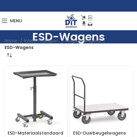
MENU
ESD-Wagens
Home
Intern Transport
Magazijnwagens
ESD-Wagens
ESD-Materiaalstandaard
ESD-Duwbeugelwagens