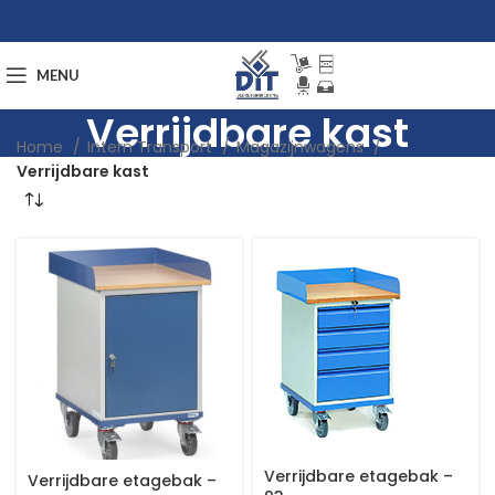
MENU
Verrijdbare kast
Home
Intern Transport
Magazijnwagens
Verrijdbare kast
Verrijdbare etagebak –
Verrijdbare etagebak –