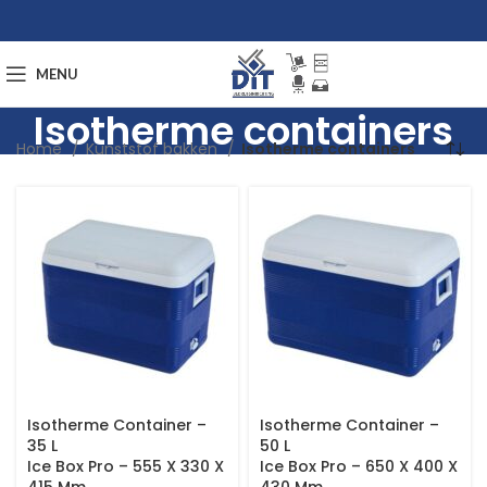
MENU
Isotherme containers
Home
Kunststof bakken
Isotherme containers
Isotherme Container –
Isotherme Container –
35 L
50 L
Ice Box Pro – 555 X 330 X
Ice Box Pro – 650 X 400 X