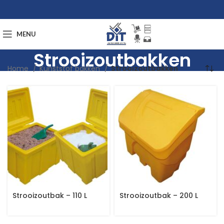
MENU
Strooizoutbakken
Home
Kunststof bakken
Strooizoutbakken
Strooizoutbak – 110 L
Strooizoutbak – 200 L