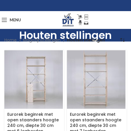
MENU
Houten stellingen
Home
Magazijnstellingen
Houten stellingen
Eurorek beginrek met
Eurorek beginrek met
open staanders hoogte
open staanders hoogte
240 cm, diepte 30 cm
240 cm, diepte 30 cm