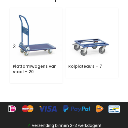
Platformwagens van
Rolplateau’s – 7
R
staal – 20
ro
✓
Verzending binnen 2-3 werkdagen!