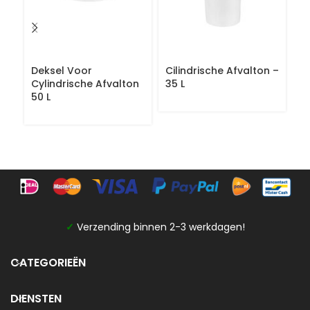
Deksel Voor
Cilindrische Afvalton –
E
Cylindrische Afvalton
35 L
Be
50 L
G
✓
Verzending binnen 2-3 werkdagen!
CATEGORIEËN
DIENSTEN