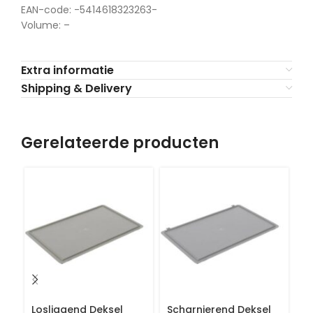
EAN-code: -5414618323263-
Volume: –
Extra informatie
Shipping & Delivery
Gerelateerde producten
Losliggend Deksel
Scharnierend Deksel
E