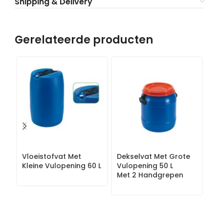
Shipping & Delivery
Gerelateerde producten
Vloeistofvat Met
Dekselvat Met Grote
S
Kleine Vulopening 60 L
Vulopening 50 L
Va
Met 2 Handgrepen