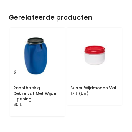
Gerelateerde producten
Rechthoekig
Super Wijdmonds Vat
S
Dekselvat Met Wijde
17 L (Un)
Va
Opening
60 L