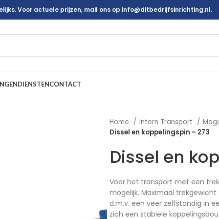
ijks. Voor actuele prijzen, mail ons op info@ditbedrijfsinrichting.nl.
INGEN
DIENSTEN
CONTACT
Home
Intern Transport
Mag
Dissel en koppelingspin – 273
Dissel en ko
Voor het transport met een tre
mogelijk. Maximaal trekgewicht 2.
d.m.v. een veer zelfstandig in e
zich een stabiele koppelingsbou