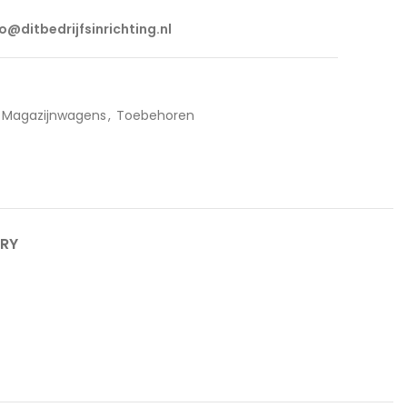
fo@ditbedrijfsinrichting.nl
Magazijnwagens
,
Toebehoren
ERY