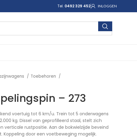
Tel.
0492 329 452
INLOGGEN
azijnwagens
Toebehoren
ppelingspin – 273
kkend voertuig tot 6 km/u. Trein tot 5 onderwagens
000 kg. Dissel van geprofilleerd staal, stelt zich
en verticale rustpositie. Aan de bokwielzijde beveind
t. Koppeling door een voetbeweging mogelijk.