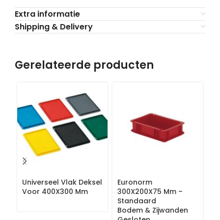
Extra informatie
Shipping & Delivery
Gerelateerde producten
Universeel Vlak Deksel
Euronorm
S
Voor 400X300 Mm
300X200X75 Mm –
V
Standaard
Bodem & Zijwanden
Gesloten