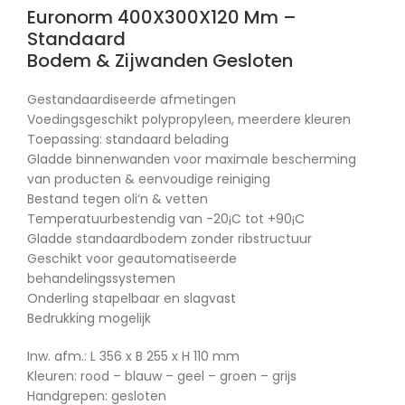
Euronorm 400X300X120 Mm –
Standaard
Bodem & Zijwanden Gesloten
Gestandaardiseerde afmetingen
Voedingsgeschikt polypropyleen, meerdere kleuren
Toepassing: standaard belading
Gladde binnenwanden voor maximale bescherming
van producten & eenvoudige reiniging
Bestand tegen oli‘n & vetten
Temperatuurbestendig van -20¡C tot +90¡C
Gladde standaardbodem zonder ribstructuur
Geschikt voor geautomatiseerde
behandelingssystemen
Onderling stapelbaar en slagvast
Bedrukking mogelijk
Inw. afm.: L 356 x B 255 x H 110 mm
Kleuren: rood – blauw – geel – groen – grijs
Handgrepen: gesloten