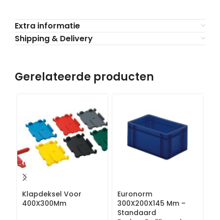
Extra informatie
Shipping & Delivery
Gerelateerde producten
Klapdeksel Voor
Euronorm
E
400X300Mm
300X200X145 Mm –
4
Standaard
S