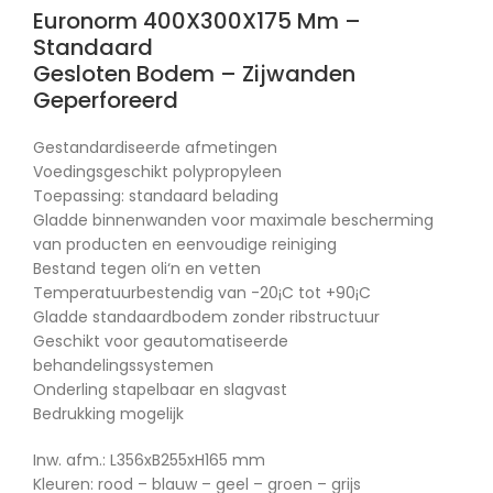
Euronorm 400X300X175 Mm –
Standaard
Gesloten Bodem – Zijwanden
Geperforeerd
Gestandardiseerde afmetingen
Voedingsgeschikt polypropyleen
Toepassing: standaard belading
Gladde binnenwanden voor maximale bescherming
van producten en eenvoudige reiniging
Bestand tegen oli‘n en vetten
Temperatuurbestendig van -20¡C tot +90¡C
Gladde standaardbodem zonder ribstructuur
Geschikt voor geautomatiseerde
behandelingssystemen
Onderling stapelbaar en slagvast
Bedrukking mogelijk
Inw. afm.: L356xB255xH165 mm
Kleuren: rood – blauw – geel – groen – grijs