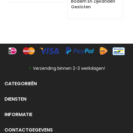
Bodem En Zijwanden
B
Gesloten
G
✓
Verzending binnen 2-3 werkdagen!
CATEGORIEËN
DIENSTEN
INFORMATIE
CONTACTGEGEVENS