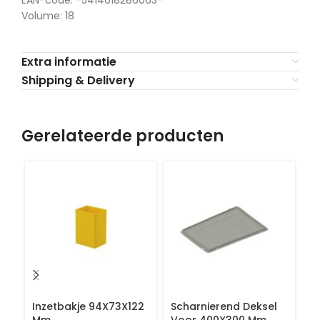
Volume: 18
Extra informatie
Shipping & Delivery
Gerelateerde producten
Inzetbakje 94X73X122
Scharnierend Deksel
T
Mm
Voor 400X300 Mm
K