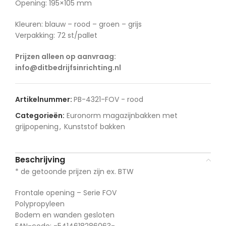
Opening: 195×105 mm
Kleuren: blauw – rood – groen – grijs
Verpakking: 72 st/pallet
Prijzen alleen op aanvraag:
info@ditbedrijfsinrichting.nl
Artikelnummer:
PB-4321-FOV - rood
Categorieën:
Euronorm magazijnbakken met
grijpopening
,
Kunststof bakken
Beschrijving
* de getoonde prijzen zijn ex. BTW
Frontale opening – Serie FOV
Polypropyleen
Bodem en wanden gesloten
EAN-code: -5414618286063-