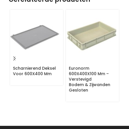
Scharnierend Deksel
Euronorm
E
Voor 600X400 Mm
600X400X100 Mm –
6
Verstevigd
V
Bodem & Zijwanden
B
Gesloten
G