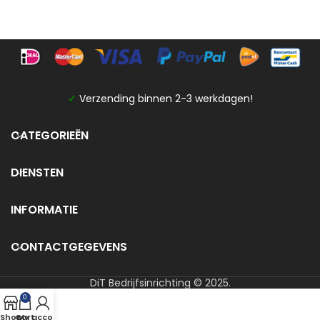
✓
Verzending binnen 2-3 werkdagen!
CATEGORIEËN
DIENSTEN
INFORMATIE
CONTACTGEGEVENS
DiT Bedrijfsinrichting © 2025.
0
Shop
Cart
My account