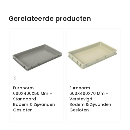
Gerelateerde producten
Euronorm
Euronorm
E
600X400X50 Mm –
600X400X70 Mm –
6
Standaard
Verstevigd
S
Bodem & Zijwanden
Bodem & Zijwanden
B
Gesloten
Gesloten
Z
G