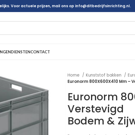
ijks. Voor actuele prijzen, mail ons op info@ditbedrijfsinrichting.nl.
INGEN
DIENSTEN
CONTACT
Home
Kunststof bakken
Eur
Euronorm 800X600X410 Mm – Ve
Euronorm 8
Verstevigd
Bodem & Zij