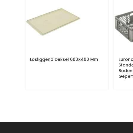
Losliggend Deksel 600X400 Mm
Euron
Stand
Bodem
Geper