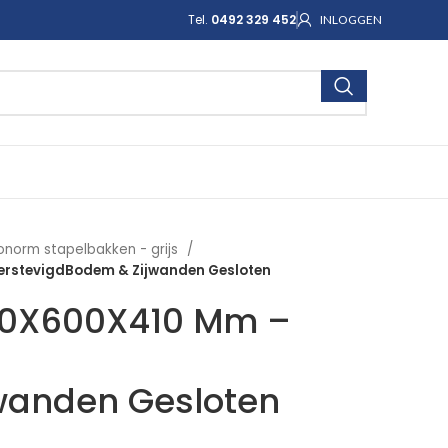
Tel.
0492 329 452
INLOGGEN
onorm stapelbakken - grijs
rstevigdBodem & Zijwanden Gesloten
00X600X410 Mm –
wanden Gesloten