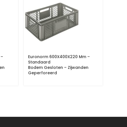
 –
Euronorm 600X400X220 Mm –
Euron
Standaard
Stand
en
Bodem Gesloten – Zijwanden
Bodem 
Geperforeerd
Geperf