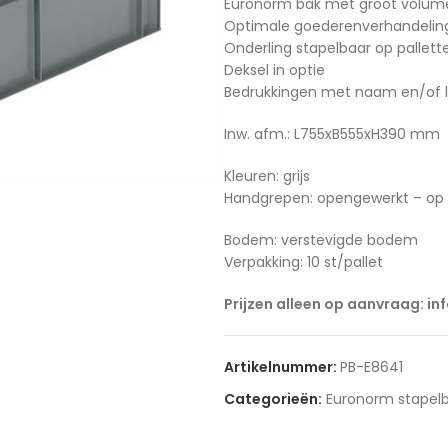
Euronorm bak met groot volum
Optimale goederenverhandelin
Onderling stapelbaar op pallet
Deksel in optie
Bedrukkingen met naam en/of l
Inw. afm.: L755xB555xH390 mm
Kleuren: grijs
Handgrepen: opengewerkt – op 
Bodem: verstevigde bodem
Verpakking: 10 st/pallet
Prijzen alleen op aanvraag: in
Artikelnummer:
PB-E8641
Categorieën:
Euronorm stapelba