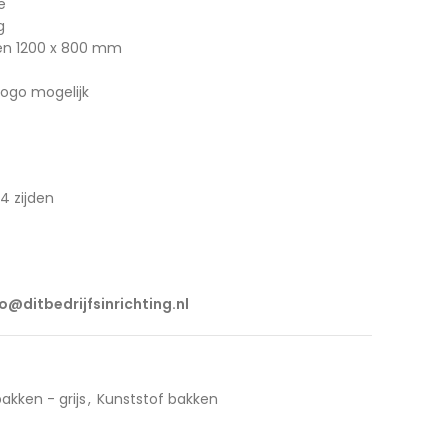
e
g
ten 1200 x 800 mm
ogo mogelijk
4 zijden
fo@ditbedrijfsinrichting.nl
kken - grijs
,
Kunststof bakken