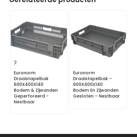
Euronorm
Euronorm
N
Draaistapelbak
Draaistapelbak –
–
600X400X140
600X400X140
6
Bodem & Zijwanden
Bodem En Zijwanden
G
Geperforeerd -
Gesloten – Nestbaar
Nestbaar