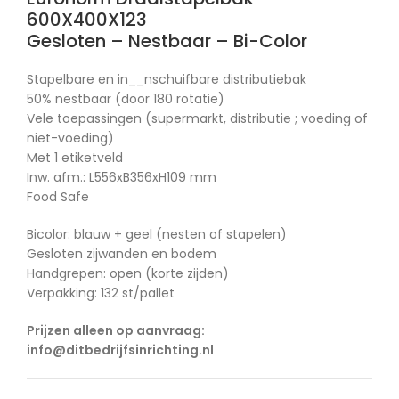
600X400X123
Gesloten – Nestbaar – Bi-Color
Stapelbare en in__nschuifbare distributiebak
50% nestbaar (door 180 rotatie)
Vele toepassingen (supermarkt, distributie ; voeding of
niet-voeding)
Met 1 etiketveld
Inw. afm.: L556xB356xH109 mm
Food Safe
Bicolor: blauw + geel (nesten of stapelen)
Gesloten zijwanden en bodem
Handgrepen: open (korte zijden)
Verpakking: 132 st/pallet
Prijzen alleen op aanvraag:
info@ditbedrijfsinrichting.nl