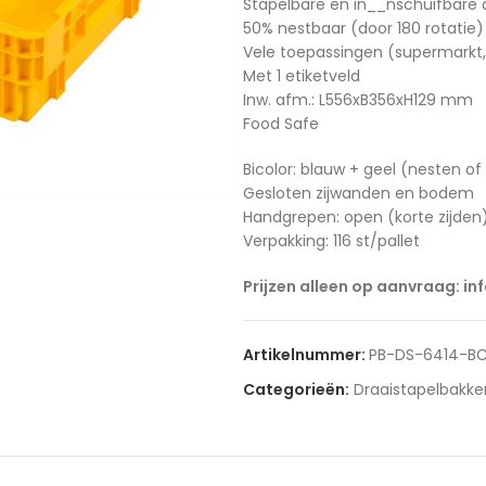
Stapelbare en in__nschuifbare d
50% nestbaar (door 180 rotatie)
Vele toepassingen (supermarkt, 
Met 1 etiketveld
Inw. afm.: L556xB356xH129 mm
Food Safe
Bicolor: blauw + geel (nesten of
Gesloten zijwanden en bodem
Handgrepen: open (korte zijden
Verpakking: 116 st/pallet
Prijzen alleen op aanvraag: in
Artikelnummer:
PB-DS-6414-B
Categorieën:
Draaistapelbakke