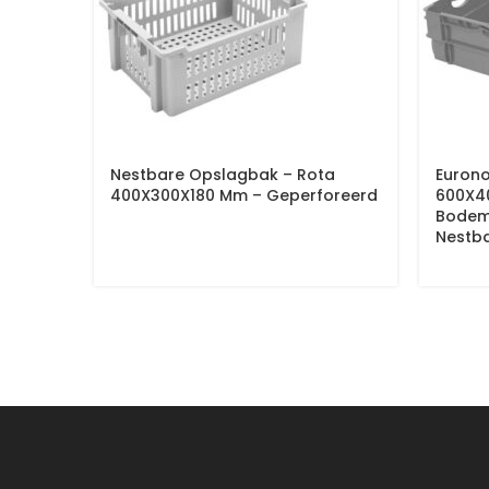
Nestbare Opslagbak – Rota
Eurono
400X300X180 Mm – Geperforeerd
600X4
Bodem 
Nestb