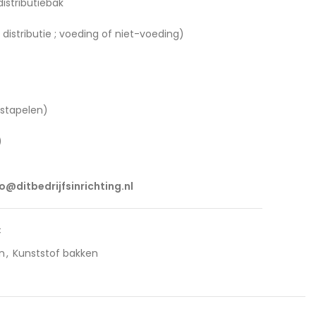
istributiebak
distributie ; voeding of niet-voeding)
 stapelen)
)
fo@ditbedrijfsinrichting.nl
C
n
,
Kunststof bakken