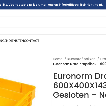
ijks. Voor actuele prijzen, mail ons op info@ditbedrijfsinrichting.nl.
INGEN
DIENSTEN
CONTACT
Home
Kunststof bakken
Dra
Euronorm Draaistapelbak – 600
Euronorm Dr
600X400X14
Gesloten – N