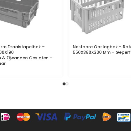
rm Draaistapelbak –
Nestbare Opslagbak – Rot
00X190
550X380X300 Mm – Geperf
& Zijwanden Gesloten –
aar