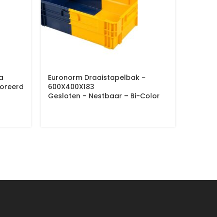
a
Euronorm Draaistapelbak –
Eurono
oreerd
600X400X183
600X4
Gesloten – Nestbaar – Bi-Color
Bodem 
Nestb