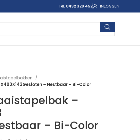
Tel.
0492 329 452
INLOGGEN
aistapelbakken
X400X143Gesloten – Nestbaar – Bi-Color
aaistapelbak –
3
estbaar – Bi-Color