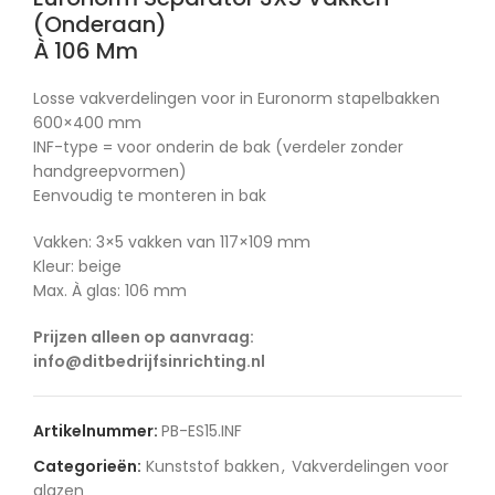
(Onderaan)
À 106 Mm
Losse vakverdelingen voor in Euronorm stapelbakken
600×400 mm
INF-type = voor onderin de bak (verdeler zonder
handgreepvormen)
Eenvoudig te monteren in bak
Vakken: 3×5 vakken van 117×109 mm
Kleur: beige
Max. À glas: 106 mm
Prijzen alleen op aanvraag:
info@ditbedrijfsinrichting.nl
Artikelnummer:
PB-ES15.INF
Categorieën:
Kunststof bakken
,
Vakverdelingen voor
glazen