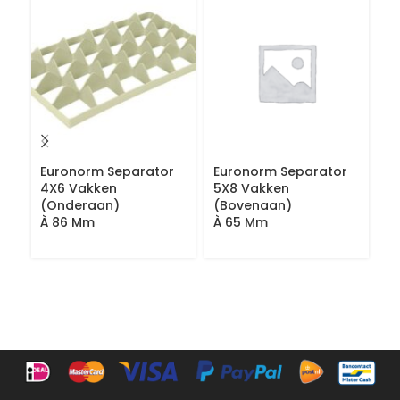
Euronorm Separator
Euronorm Separator
L
4X6 Vakken
5X8 Vakken
V
(Onderaan)
(Bovenaan)
À 86 Mm
À 65 Mm