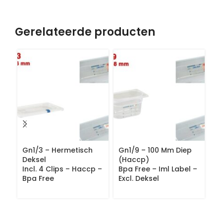
Gerelateerde producten
Gn1/3 – Hermetisch
Gn1/9 – 100 Mm Diep
G
Deksel
(Haccp)
(
Incl. 4 Clips – Haccp –
Bpa Free – Iml Label –
Bp
Bpa Free
Excl. Deksel
Ex