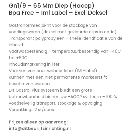
Gn1/9 – 65 Mm Diep (Haccp)
Bpa Free – Iml Label – Excl. Deksel
Gastronormrecipi•nt voor de stockage van
voedingswaren (deksel met gekleurde clips in optie)
Transparant polypropyleen = snelle identificatie van de
inhoud
Vaatwasbestendig – temperatuurbestendig van -40C
tot +80C
Inhoudsmarkering in liter
Voorzien van onuitwisbaar label (IML-label)
Kunnen met een niet permanente markeerstift
beschreven worden
Dit Gastro-Plus systeem biedt een grote
betrouwbaarheid binnen uw HACCP systeem – 100 %
voedselveilig transport, stockage & opvolging
Verpakking: 12 st/doos
Prijzen alleen op aanvraag:
info@ditbedrijfsinrichting.nl