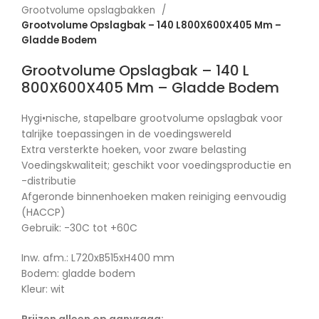
Grootvolume opslagbakken
Grootvolume Opslagbak – 140 L800X600X405 Mm –
Gladde Bodem
Grootvolume Opslagbak – 140 L
800X600X405 Mm – Gladde Bodem
Hygi•nische, stapelbare grootvolume opslagbak voor
talrijke toepassingen in de voedingswereld
Extra versterkte hoeken, voor zware belasting
Voedingskwaliteit; geschikt voor voedingsproductie en
-distributie
Afgeronde binnenhoeken maken reiniging eenvoudig
(HACCP)
Gebruik: -30C tot +60C
Inw. afm.: L720xB515xH400 mm
Bodem: gladde bodem
Kleur: wit
Prijzen alleen op aanvraag: