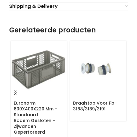
Shipping & Delivery
Gerelateerde producten
Euronorm
Draaistop Voor Pb-
E
600X400X220 Mm –
3188/3189/3191
6
Standaard
S
Bodem Gesloten –
B
Zijwanden
Z
Geperforeerd
G