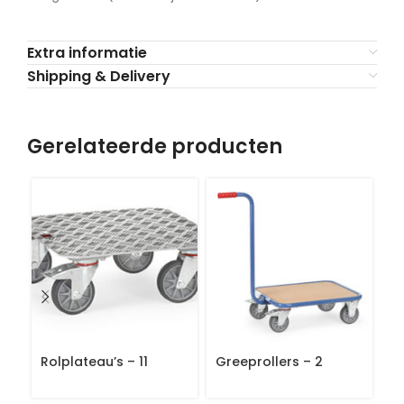
Extra informatie
Shipping & Delivery
Gerelateerde producten
Rolplateau’s – 11
Greeprollers – 2
R
ro