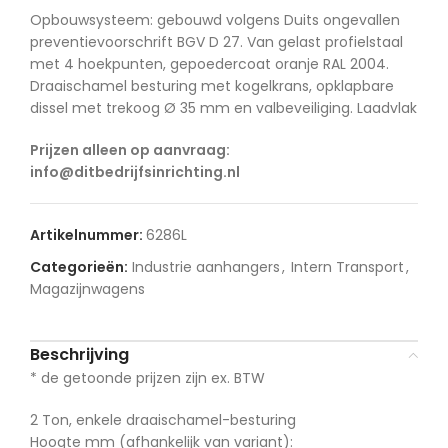
Opbouwsysteem: gebouwd volgens Duits ongevallen
preventievoorschrift BGV D 27. Van gelast profielstaal
met 4 hoekpunten, gepoedercoat oranje RAL 2004.
Draaischamel besturing met kogelkrans, opklapbare
dissel met trekoog Ø 35 mm en valbeveiliging. Laadvlak
Prijzen alleen op aanvraag:
info@ditbedrijfsinrichting.nl
Artikelnummer:
6286L
Categorieën:
Industrie aanhangers
,
Intern Transport
,
Magazijnwagens
Beschrijving
* de getoonde prijzen zijn ex. BTW
2 Ton, enkele draaischamel-besturing
Hoogte mm (afhankelijk van variant):