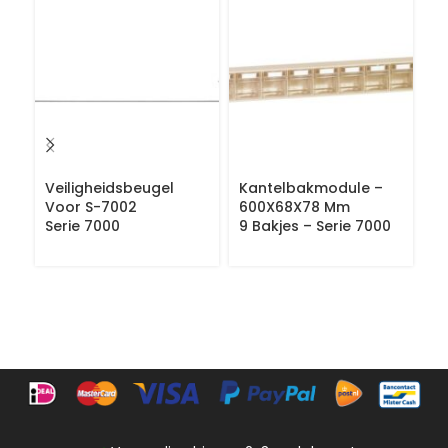
Veiligheidsbeugel
Kantelbakmodule –
M
Voor S-7002
600X68X78 Mm
O
Serie 7000
9 Bakjes – Serie 7000
6
Se