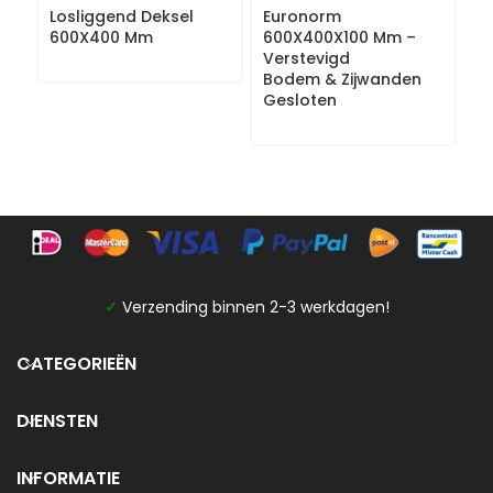
Losliggend Deksel
Euronorm
E
600X400 Mm
600X400X100 Mm –
6
Verstevigd
V
Bodem & Zijwanden
B
Gesloten
G
✓
Verzending binnen 2-3 werkdagen!
CATEGORIEËN
DIENSTEN
INFORMATIE