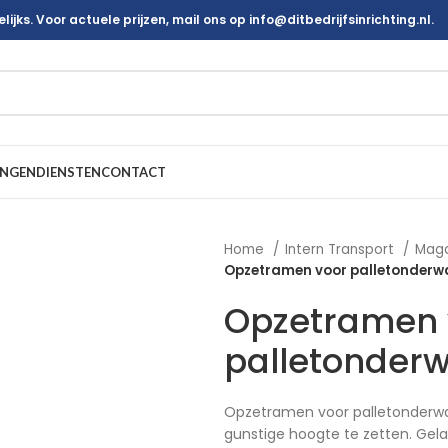
ijks. Voor actuele prijzen, mail ons op info@ditbedrijfsinrichting.nl.
INGEN
DIENSTEN
CONTACT
Home
Intern Transport
Mag
Opzetramen voor palletonderw
Opzetramen 
palletonder
Opzetramen voor palletonderw
gunstige hoogte te zetten. Gel