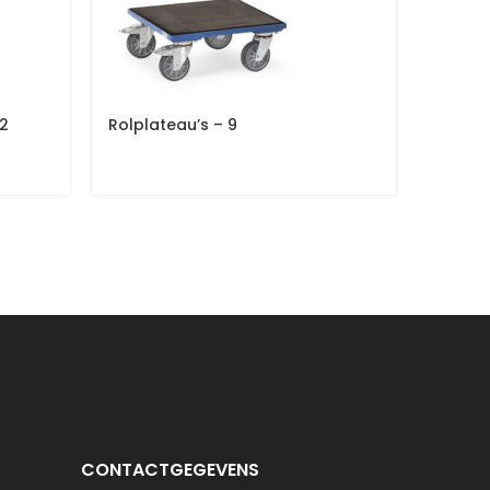
12
Rolplateau’s – 9
Tafelw
CONTACTGEGEVENS