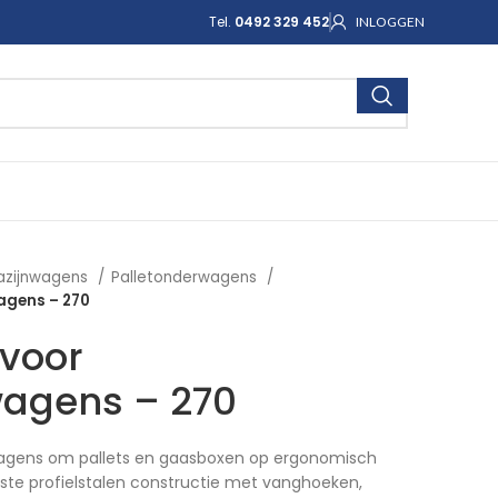
Tel.
0492 329 452
INLOGGEN
azijnwagens
Palletonderwagens
agens – 270
voor
wagens – 270
agens om pallets en gaasboxen op ergonomisch
aste profielstalen constructie met vanghoeken,