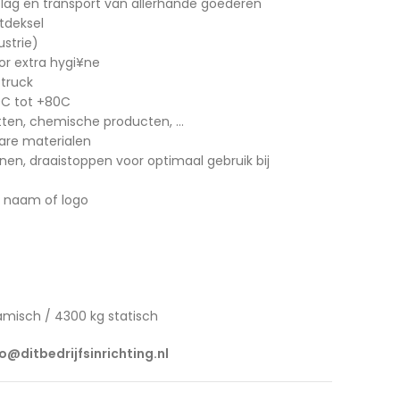
lag en transport van allerhande goederen
tdeksel
strie)
r extra hygi¥ne
ftruck
C tot +80C
tten, chemische producten, …
bare materialen
anen, draaistoppen voor optimaal gebruik bij
t naam of logo
amisch / 4300 kg statisch
fo@ditbedrijfsinrichting.nl