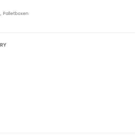
,
Palletboxen
ERY