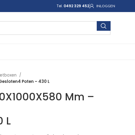
Tel.
0492 329 452
INLOGGEN
letboxen
Gesloten4 Poten – 430 L
200X1000X580 Mm –
0 L