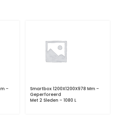
Mm –
Smartbox 1200X1200X978 Mm –
Smartb
Geperforeerd
Geslot
Met 2 Sleden – 1080 L
Met 2 S