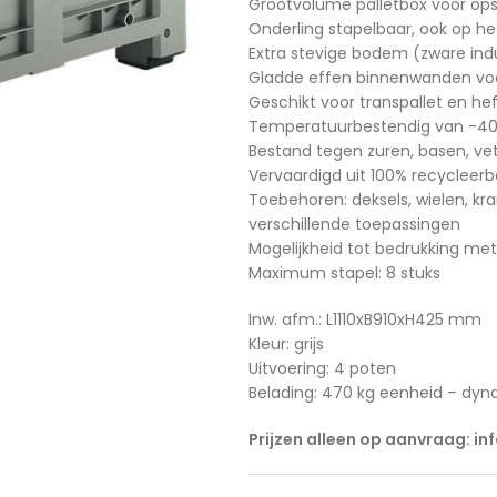
Grootvolume palletbox voor ops
Onderling stapelbaar, ook op he
Extra stevige bodem (zware indu
Gladde effen binnenwanden voo
Geschikt voor transpallet en he
Temperatuurbestendig van -40
Bestand tegen zuren, basen, ve
Vervaardigd uit 100% recycleer
Toebehoren: deksels, wielen, kr
verschillende toepassingen
Mogelijkheid tot bedrukking me
Maximum stapel: 8 stuks
Inw. afm.: L1110xB910xH425 mm
Kleur: grijs
Uitvoering: 4 poten
Belading: 470 kg eenheid – dyn
Prijzen alleen op aanvraag: in