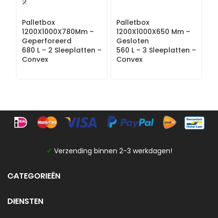
Palletbox
Palletbox
P
1200X1000X780Mm –
1200X1000X650 Mm –
1
Geperforeerd
Gesloten
G
680 L – 2 Sleeplatten –
560 L – 3 Sleeplatten –
68
Convex
Convex
C
✓
Verzending binnen 2-3 werkdagen!
CATEGORIEËN
DIENSTEN