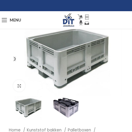
MENU
Afbeelding vergroten
Home
Kunststof bakken
Palletboxen