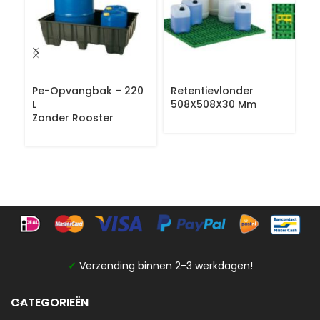
Pe-Opvangbak – 220
Retentievlonder
P
L
508X508X30 Mm
Z
Zonder Rooster
✓
Verzending binnen 2-3 werkdagen!
CATEGORIEËN