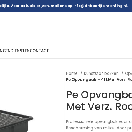
ijks. Voor actuele prijzen, mail ons op info@ditbedrijfsinrichting.nl.
INGEN
DIENSTEN
CONTACT
Home
Kunststof bakken
Op
Pe Opvangbak – 41 LMet Verz. R
Pe Opvangbak
Met Verz. Ro
Professionele opvangbak voor a
Bescherming van milieu door pr