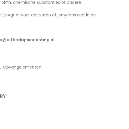
oli¥n, chemische substanties of andere
r (zorgt er voor dat vaten of jerrycans niet in de
fo@ditbedrijfsinrichting.nl
,
Opvangelementen
ERY