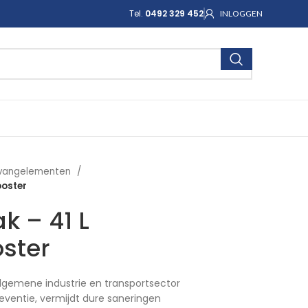
Tel.
0492 329 452
INLOGGEN
vangelementen
ooster
 – 41 L
oster
lgemene industrie en transportsector
eventie, vermijdt dure saneringen