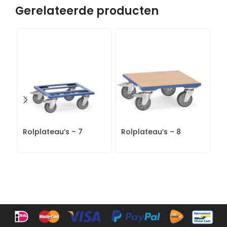
Gerelateerde producten
Rolplateau’s – 7
Rolplateau’s – 8
P
ku